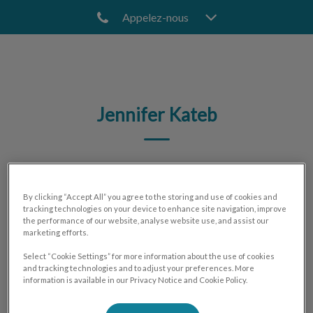
Appelez-nous
IvcPractices.HeaderNav.Search.Label
Envoyer
Jennifer Kateb
🐾
By clicking “Accept All” you agree to the storing and use of cookies and
tracking technologies on your device to enhance site navigation, improve
the performance of our website, analyse website use, and assist our
marketing efforts.
Select “Cookie Settings” for more information about the use of cookies
and tracking technologies and to adjust your preferences. More
information is available in our Privacy Notice and Cookie Policy.